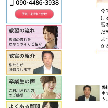
今
け
習
だ
よ
が
弊
車
う