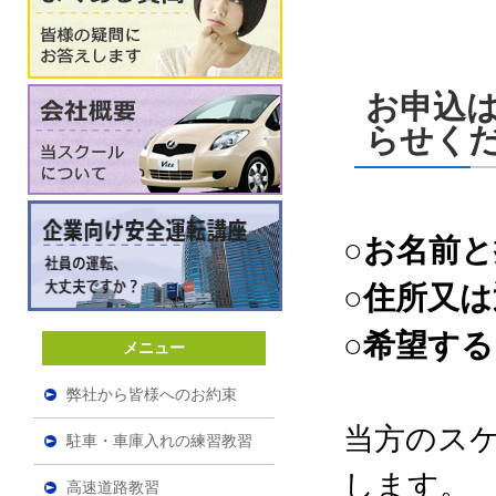
お申込
らせく
○お名前
○住所又
○希望す
メニュー
弊社から皆様へのお約束
当方のス
駐車・車庫入れの練習教習
します。
高速道路教習