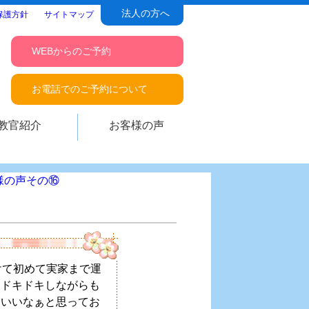
法人の方へ
保護方針
サイトマップ
WEBからのご予約
お電話でのご予約について
教官紹介
お客様の声
様の声その⑯
けて初めて実家まで運
、ドキドキしながらも
といいなぁと思ってお